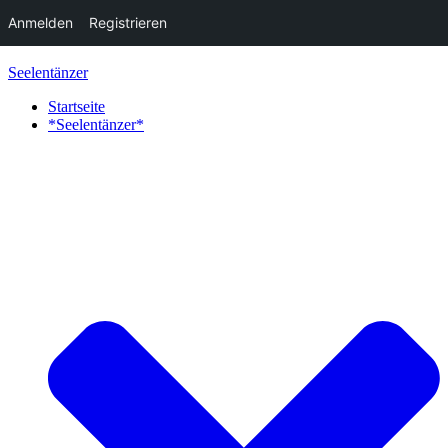
Anmelden
Registrieren
Zum
Seelentänzer
Inhalt
springen
Startseite
*Seelentänzer*