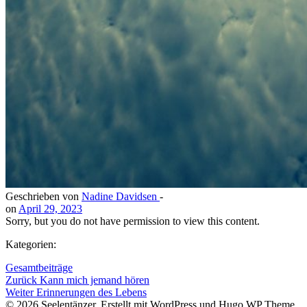
Geschrieben von
Nadine Davidsen
-
on
April 29, 2023
Sorry, but you do not have permission to view this content.
Kategorien:
Gesamtbeiträge
Beitragsnavigation
Zurück
Kann mich jemand hören
Beitragsnavigation
Weiter
Erinnerungen des Lebens
© 2026 Seelentänzer. Erstellt mit WordPress und Hugo WP Theme .