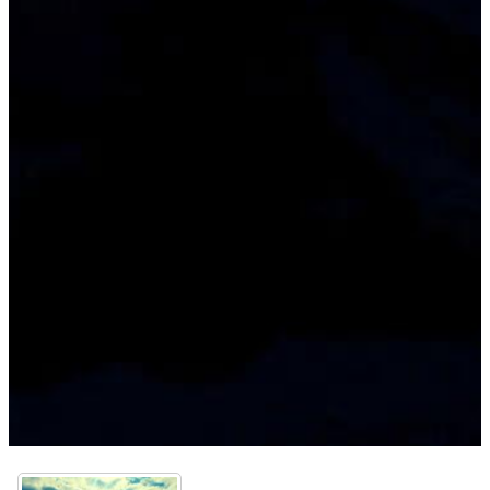
*Seelentänzer*