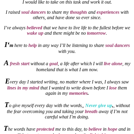
I would like to take on this task and work it out.
I raised
soul dancers
to share my
thoughts
and
experiences
with
others, and have done so ever since.
I’ve always
believed
that we have to live life to the fullest before we
wake up
and there might be no
tomorrow
.
I‘
m
here to
help
in any way I’ll be listening to share
soul dancers
with you.
A
fresh start
without a
goal
, a life after which I will
live alone
, my
homeland that is what I am now.
E
very day I started writing, no matter where I was, I always saw
lines in my mind
that I wanted to write down before I
lose
them
again in my
memories
.
T
o give myself every day with the words,,
Never give up
,
, without
the fear overcoming you and taking your
breath
away if I’m not
careful what I’m doing.
T
he words have
protected
me to this day, to
believe
in
hope
and in