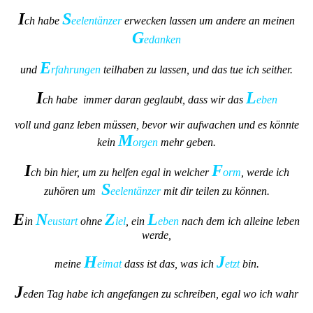
I
S
ch habe
eelentänzer
erwecken lassen um andere an meinen
G
edanken
E
und
rfahrungen
teilhaben zu lassen, und das tue ich seither.
I
L
ch habe immer daran geglaubt, dass wir das
eben
voll und ganz leben müssen, bevor wir aufwachen und es könnte
M
kein
orgen
mehr geben.
I
F
ch bin hier, um zu helfen egal in welcher
orm
, werde ich
S
zuhören um
eelentänzer
mit dir teilen zu können.
E
N
Z
L
in
eustart
ohne
iel
, ein
eben
nach dem ich alleine leben
werde,
H
J
meine
eimat
dass ist das, was ich
etzt
bin.
J
eden Tag habe ich angefangen zu schreiben, egal wo ich wahr