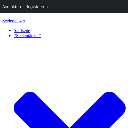
Anmelden
Registrieren
Zum
Seelentänzer
Inhalt
springen
Startseite
*Seelentänzer*