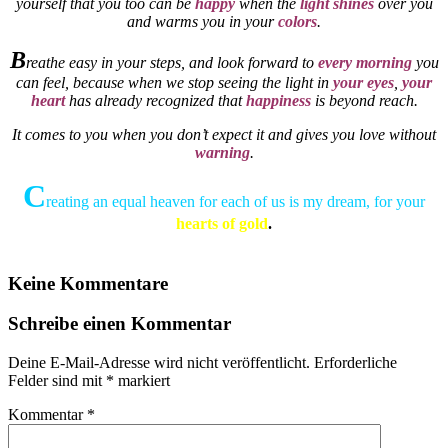
yourself that you too can be
happy
when the
light shines
over you
and warms you in your
colors
.
B
reathe easy in your steps, and look forward to
every morning
you
can feel, because when we stop seeing the light in
your eyes
,
your
heart
has already recognized that
happiness
is beyond reach.
It comes to you when you don’t expect it and gives you love without
warning
.
C
reating an equal heaven for each of us is my dream, for your
hearts of gold
.
Keine Kommentare
Schreibe einen Kommentar
Deine E-Mail-Adresse wird nicht veröffentlicht.
Erforderliche
Felder sind mit
*
markiert
Kommentar
*