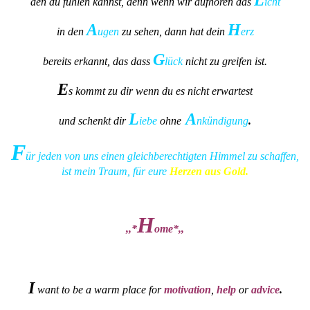
den du fühlen kannst, denn wenn wir aufhören das
icht
A
H
in den
ugen
zu sehen, dann hat dein
erz
G
bereits erkannt, das dass
lück
nicht zu greifen ist.
E
s kommt zu dir wenn du es nicht erwartest
L
A
und schenkt dir
iebe
ohne
nkündigung
.
F
ür jeden von uns einen gleichberechtigten Himmel zu schaffen,
ist mein Traum, für eure
Herzen aus Gold.
H
,,*
ome*,,
I
want to be a warm place for
motivation
,
help
or
advice
.