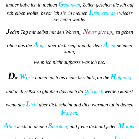
G
immer habe ich in meinen
edanken
, Zeilen gesehen die ich auf
E
schreiben wollte, bevor ich sie in meinen
rinnerungen
wieder
verlieren werde.
J
N
eden Tag mir selbst mit den Worten,,
ever give up
,, zu geben
A
A
ohne das die
ngst
über dich siegt und dir dein
tem
nehmen
kann,
wenn ich nicht aufpasse was ich tue.
D
W
H
ie
orte
haben mich bis heute beschütz, an die
offnung
g
und dich selbst zu glauben das auch du
lücklich
werden kannst
L
wenn das
icht
über dich scheint und dich wärmen tut in deinen
F
arben
.
A
S
M
tme
leicht in deinen
chritten
, und freue dich auf jeden
orgen
L