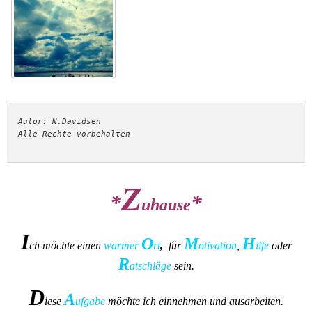
Autor: N.Davidsen
Alle Rechte vorbehalten
Z
*
*
uhause
I
O
M
H
ch möchte einen
warmer
rt
,
für
otivation
,
ilfe
oder
R
atschläge
sein.
D
A
iese
ufgabe
möchte ich einnehmen und ausarbeiten.