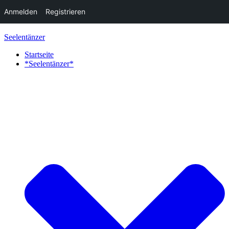
Anmelden
Registrieren
Zum
Seelentänzer
Inhalt
springen
Startseite
*Seelentänzer*