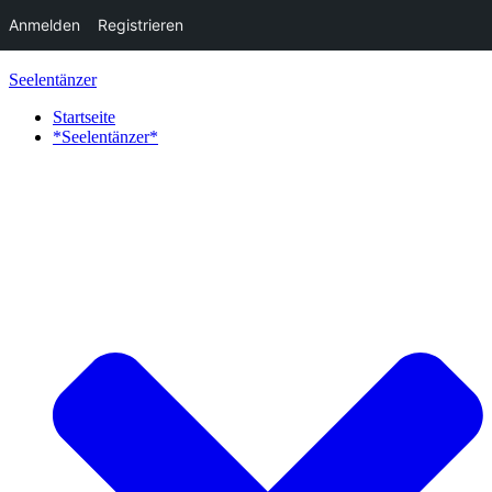
Anmelden
Registrieren
Zum
Seelentänzer
Inhalt
springen
Startseite
*Seelentänzer*