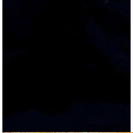
Schneeflocken gleicher
Bedeutung