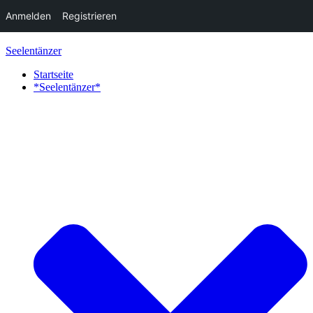
Anmelden
Registrieren
Zum
Seelentänzer
Inhalt
springen
Startseite
*Seelentänzer*