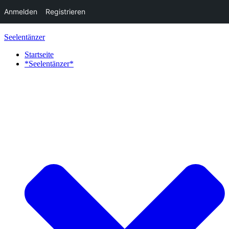
Anmelden
Registrieren
Zum
Seelentänzer
Inhalt
springen
Startseite
*Seelentänzer*