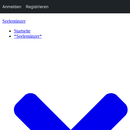
Anmelden
Registrieren
Zum
Seelentänzer
Inhalt
springen
Startseite
*Seelentänzer*