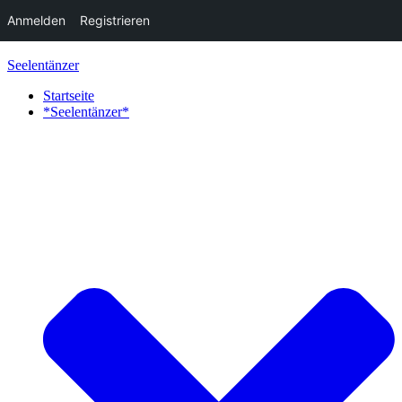
Anmelden
Registrieren
Zum
Seelentänzer
Inhalt
springen
Startseite
*Seelentänzer*