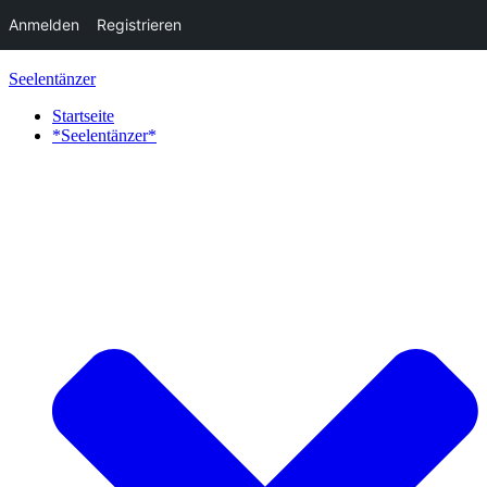
Anmelden
Registrieren
Zum
Seelentänzer
Inhalt
springen
Startseite
*Seelentänzer*