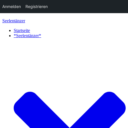
Anmelden
Registrieren
Zum
Seelentänzer
Inhalt
springen
Startseite
*Seelentänzer*