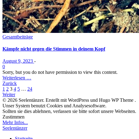
Gesamtbeiträge
Kämpfe nicht gegen die Stimmen in deinem Kopf
August 9, 2023
-
0
Sorry, but you do not have permission to view this content.
Weiterlesen …
Beitragsnavigation
Zurück
Beitragsnavigation
Seite
Seite
Seite
Seite
Seite
Seite
1
2
3
4
5
…
24
Beitragsnavigation
Weiter
© 2026 Seelentänzer. Erstellt mit WordPress und Hugo WP Theme .
Unser System benutzt Cookies und Analysesoftware.
Sollten sie dies ablehnen, verlassen sie bitte sofort unsere Webseiten.
Zustimmen
Mehr Infos...
Seelentänzer
Startseite